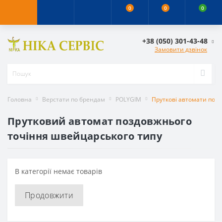
0
0
0
+38 (050) 301-43-48
Замовити дзвінок
Головна
Верстати по брендам
POLYGIM
Пруткові автомати поз
Прутковий автомат поздовжнього
точіння швейцарського типу
В категорії немає товарів
Продовжити