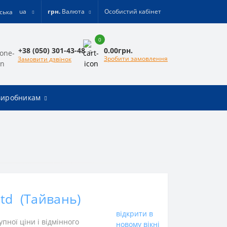
ua
грн.
Валюта
Особистий кабінет
0
0.00грн.
+38 (050) 301-43-48
Зробити замовлення
Замовити дзвінок
виробникам
Ltd (Тайвань)
відкрити в
ної ціни і відмінного
новому вікні