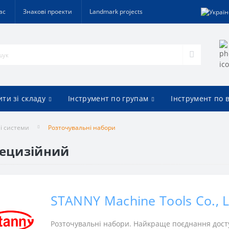
ас
Знакові проекти
Landmark projects
ти зі складу
Інструмент по групам
Інструмент по 
і системи
Розточувальні набори
рецизійний
STANNY Machine Tools Co., 
Розточувальні набори. Найкраще поєднання доступ