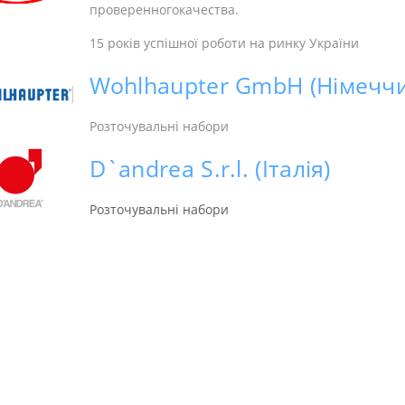
проверенногокачества.
15 років успішної роботи на ринку України
Wohlhaupter GmbH (Німечч
Розточувальні набори
D`andrea S.r.l. (Італія)
Розточувальні набори