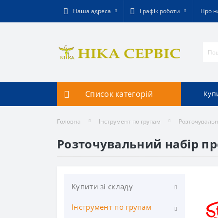
Наша адреса
Графік роботи
Про н
Список категорій
Купи
Головна
Інструмент по групам
Розточувальн
Розточувальний набір п
Купити зі складу
Інструмент по групам
Фрезерування