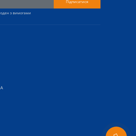
Підписатися
згоден з вимогами
-А