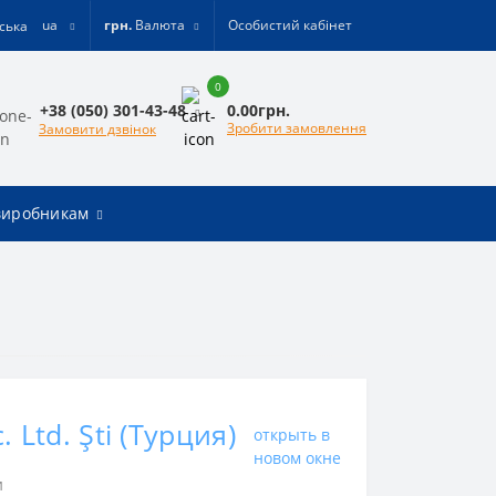
ua
грн.
Валюта
Особистий кабінет
0
0.00грн.
+38 (050) 301-43-48
Зробити замовлення
Замовити дзвінок
виробникам
. Ltd. Şti (Турция)
открыть в
новом окне
и