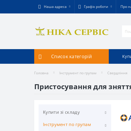
Наша адреса
Графік роботи
Про н
Список категорій
Купи
Головна
Інструмент по групам
Свердління
Пристосування для знятт
Купити зі складу
Інструмент по групам
Фрезерування