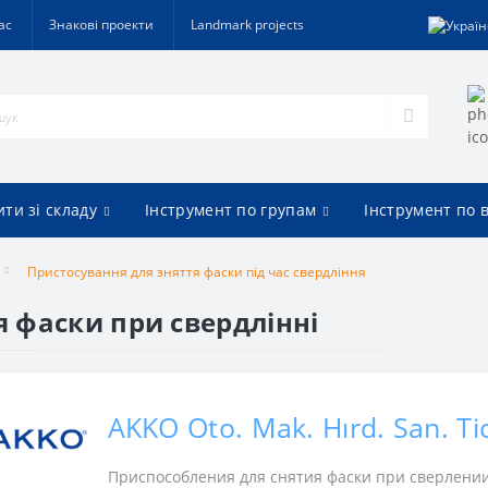
ас
Знакові проекти
Landmark projects
ти зі складу
Інструмент по групам
Інструмент по 
Пристосування для зняття фаски під час свердління
я фаски при свердлінні
AKKO Oto. Mak. Hırd. San. Tic
Приспособления для снятия фаски при сверлени