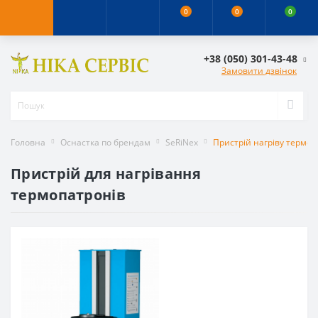
0
0
0
+38 (050) 301-43-48
Замовити дзвінок
Головна
Оснастка по брендам
SeRiNex
Пристрій нагріву термоп
Пристрій для нагрівання
термопатронів