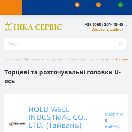
0
0
0
+38 (050) 301-43-48
Замовити дзвінок
Головна
Інструмент по групам
Розточувальні системи
Торцеві й
Торцеві та розточувальні головки U-
ось
HOLD WELL
відкрити
INDUSTRIAL CO.,
в
LTD. (Тайвань)
новому