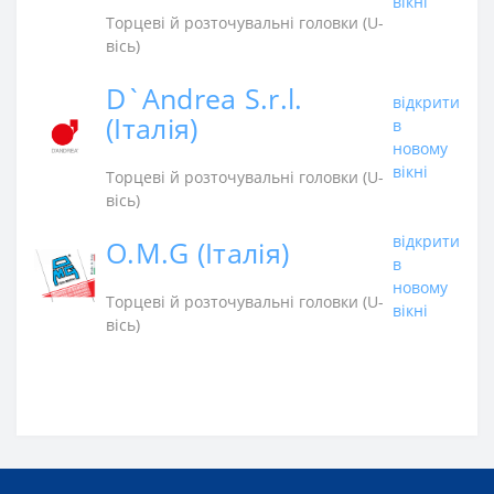
вікні
Торцеві й розточувальні головки (U-
вісь)
D`Andrea S.r.l.
відкрити
(Італія)
в
новому
вікні
Торцеві й розточувальні головки (U-
вісь)
відкрити
O.M.G (Італія)
в
новому
Торцеві й розточувальні головки (U-
вікні
вісь)