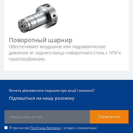
Поворотный шарнир
Обеспечивает воздушное или гидравлическое
давление от заднего конца поворотного стола с ЧПУ к
приспособлению.
Хочете дізнаватися першим про акції і знижки?
Підпишіться на нашу розсилку
Підписатися
Я прочитав
Політика безпеки
і згоден з вимогами