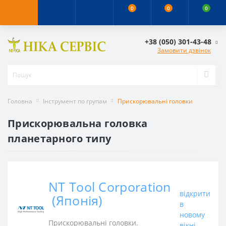
0
0
0
+38 (050) 301-43-48
Замовити дзвінок
Головна
Інструмент по групам
Прискорювальні головки
Прискорювальна головка
планетарного типу
NT Tool Corporation
відкрити
(Японія)
в
новому
Прискорювальні головки.
вікні