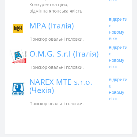
Конкурентна ціна,
відмінна японська якість
відкрити
MPA (Італія)
в
новому
вікні
Прискорювальні головки.
відкрити
O.M.G. S.r.l (Італія)
в
новому
вікні
Прискорювальні головки.
NAREX MTE s.r.o.
відкрити
в
(Чехія)
новому
вікні
Прискорювальні головки.