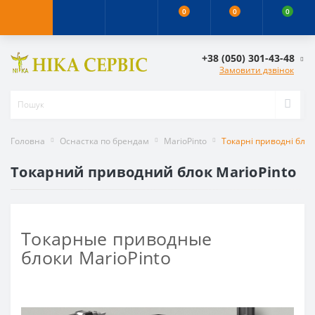
0
0
0
+38 (050) 301-43-48
Замовити дзвінок
Головна
Оснастка по брендам
MarioPinto
Токарні приводні бло
Токарний приводний блок MarioPinto
Токарные приводные
блоки MarioPinto