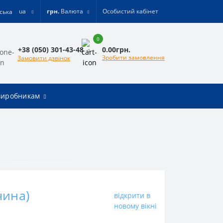
ua
грн.
Валюта
Особистий кабінет
0
0.00грн.
+38 (050) 301-43-48
Зробити замовлення
Замовити дзвінок
виробникам
чина)
відкрити в
новому вікні