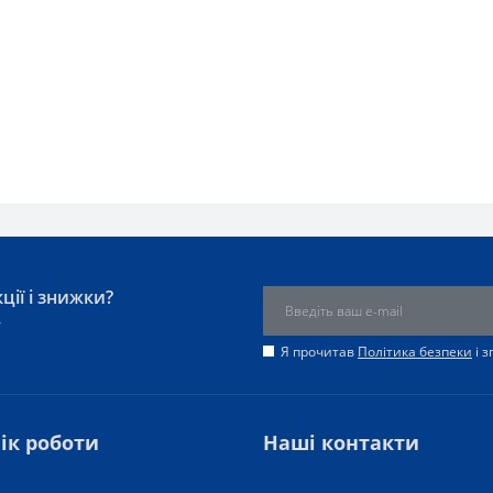
ції і знижки?
у
Я прочитав
Політика безпеки
і 
ік роботи
Наші контакти