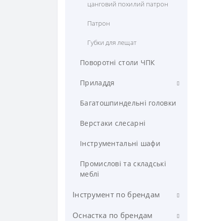
цанговий похилий патрон
Патрон
Губки для лещат
Поворотні столи ЧПК
Приладдя
Поворотні столи механічні
Багатошпиндельні головки
Кутові плити
Верстаки слеcарні
Кріпильні блоки
Інструментальні шафи
Вимірювач
Промислові та складські
меблі
Кріпильні набори
Інструмент по брендам
Задні бабки
Оснастка по брендам
Akko
Магнітні плити