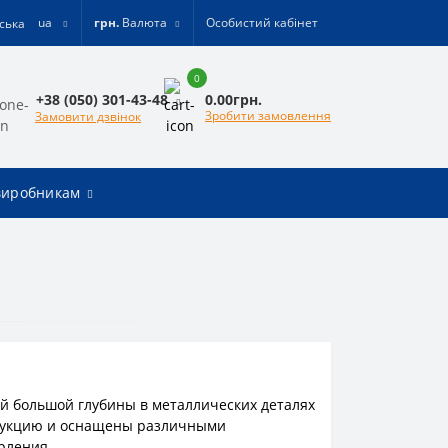
ua
грн.
Валюта
Особистий кабінет
0
0.00грн.
+38 (050) 301-43-48
Зробити замовлення
Замовити дзвінок
виробникам
й большой глубины в металлических деталях
трукцию и оснащены различными
рления.