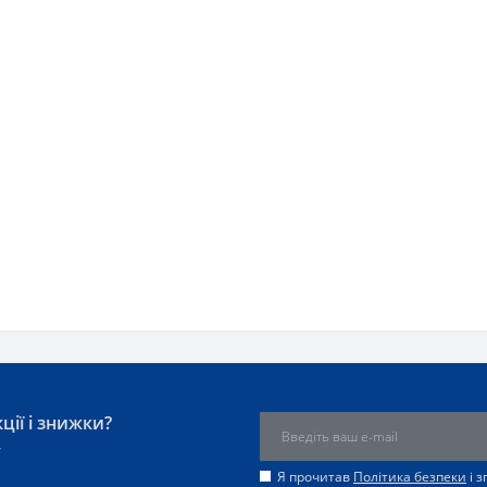
ції і знижки?
у
Я прочитав
Політика безпеки
і 