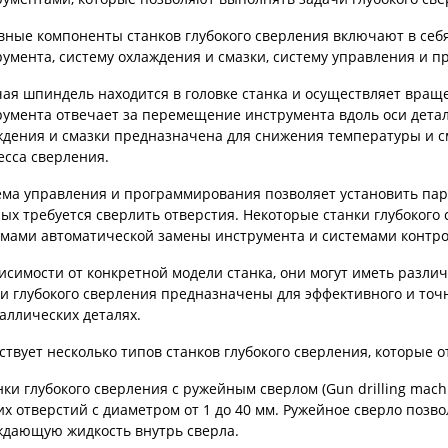
вные компоненты станков глубокого сверления включают в себ
умента, систему охлаждения и смазки, систему управления и 
ая шпиндель находится в головке станка и осуществляет вращ
умента отвечает за перемещение инструмента вдоль оси детал
ждения и смазки предназначена для снижения температуры и с
есса сверления.
ема управления и программирования позволяет установить пар
ых требуется сверлить отверстия. Некоторые станки глубокого
емами автоматической замены инструмента и системами контро
исимости от конкретной модели станка, они могут иметь разли
и глубокого сверления предназначены для эффективного и точ
аллических деталях.
твует несколько типов станков глубокого сверления, которые 
нки глубокого сверления с ружейным сверлом (Gun drilling mac
их отверстий с диаметром от 1 до 40 мм. Ружейное сверло позво
ждающую жидкость внутрь сверла.