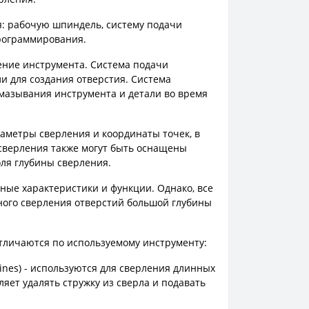
я: рабочую шпиндель, систему подачи
программирования.
ение инструмента. Система подачи
и для создания отверстия. Система
мазывания инструмента и детали во время
аметры сверления и координаты точек, в
 сверления также могут быть оснащены
ля глубины сверления.
чные характеристики и функции. Однако, все
ного сверления отверстий большой глубины
отличаются по используемому инструменту:
hines) - используются для сверления длинных
ляет удалять стружку из сверла и подавать