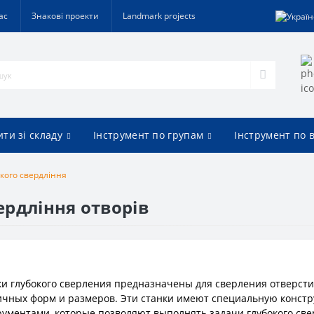
ас
Знакові проекти
Landmark projects
ти зі складу
Інструмент по групам
Інструмент по 
кого свердління
ердління отворів
ки глубокого сверления предназначены для сверления отверсти
ичных форм и размеров. Эти станки имеют специальную конс
ументами, которые позволяют выполнять задачи глубокого све