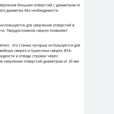
 сверления больших отверстий с диаметром от
шого диаметра без необходимости
 - используются для сверления отверстий в
сти. Твердосплавное сверло позволяет
tion) - это станки, которые используются для
ужейных сверел и пушечных сверел, BTA-
дкости и отвода стружки через
я сверления отверстий диаметром от 20 мм