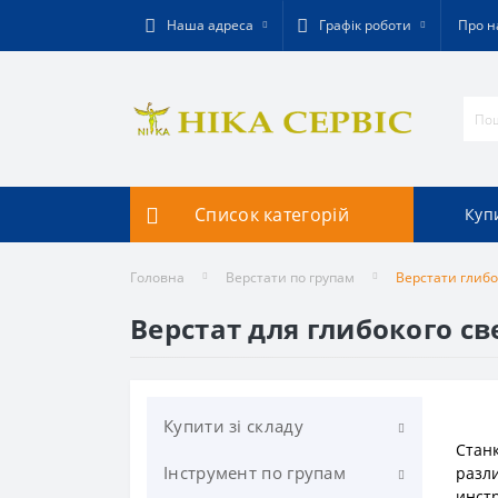
Наша адреса
Графік роботи
Про н
Список категорій
Купи
Головна
Верстати по групам
Верстати глибо
Верстат для глибокого св
Купити зі складу
Стан
Інструмент по групам
Фрезерування
разл
инстр