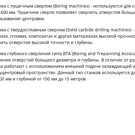
нки с пушечным сверлом (Boring machines) - используются для
 600 мм. Пушечное сверло позволяет сверлить отверстия боль
льзования центровки.
нки с твердосплавным сверлом (Solid carbide drilling machines)
лах, сплавах, композитах и других материалах высокой прочно
ить отверстия высокой точности и глубины.
нки глубокого сверления типа BTA (Boring and Trepanning Associa
ения отверстий большого диаметра и глубины. В отличие от р
ла работают с использованием внешней подачи охлаждающей жи
уцентровый пространство. Данный тип станков используется дл
00 мм и глубиной от 100 мм до 15 метров.