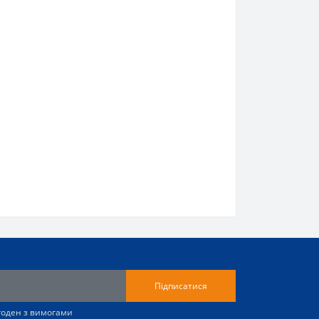
Підписатися
згоден з вимогами