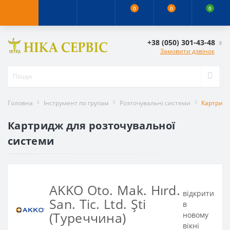
0
0
0
+38 (050) 301-43-48
Замовити дзвінок
Головна
Інструмент по групам
Розточувальні системи
Картридж
Картридж для розточувальної
системи
AKKO Oto. Mak. Hırd.
відкрити
San. Tic. Ltd. Şti
в
(Туреччина)
новому
вікні