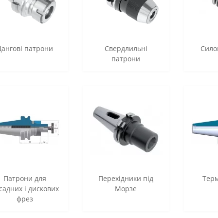
Цангові патрони
Свердлильні
Сило
патрони
Патрони для
Перехідники під
Тер
садних і дискових
Морзе
фрез