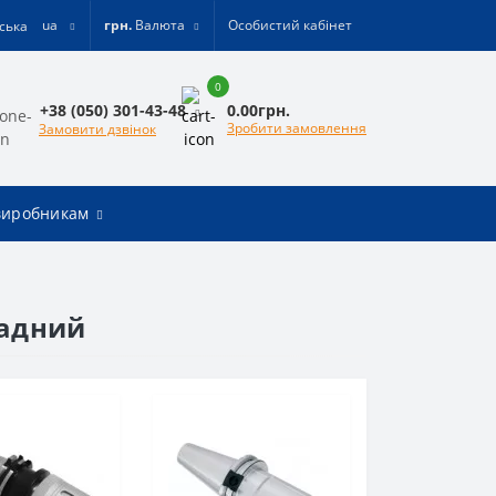
ua
грн.
Валюта
Особистий кабінет
0
0.00грн.
+38 (050) 301-43-48
Зробити замовлення
Замовити дзвінок
виробникам
садний