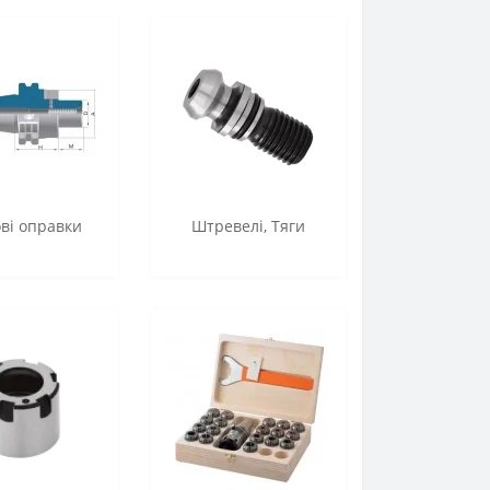
ові оправки
Штревелі, Тяги