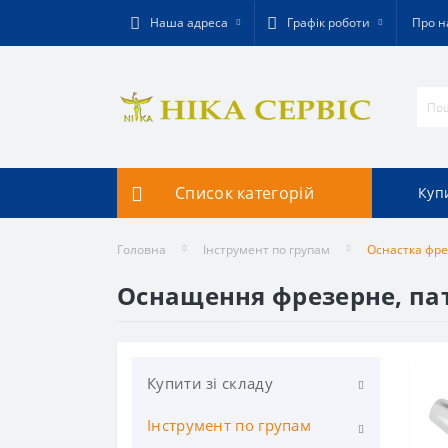
Наша адреса
Графік роботи
Про н
Список категорій
Купи
Головна
Інструмент по групам
Оснастка фр
Оснащення фрезерне, па
Купити зі складу
Інструмент по групам
Фрезерування