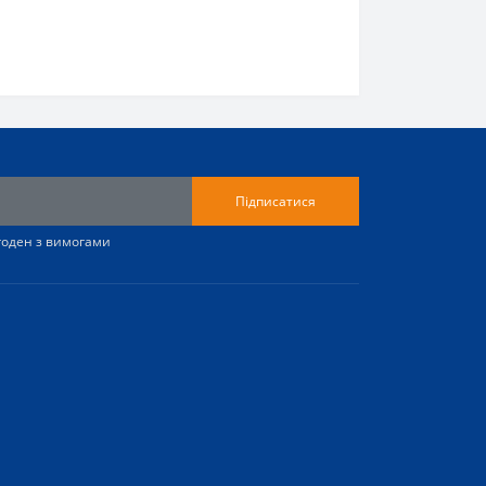
Підписатися
згоден з вимогами