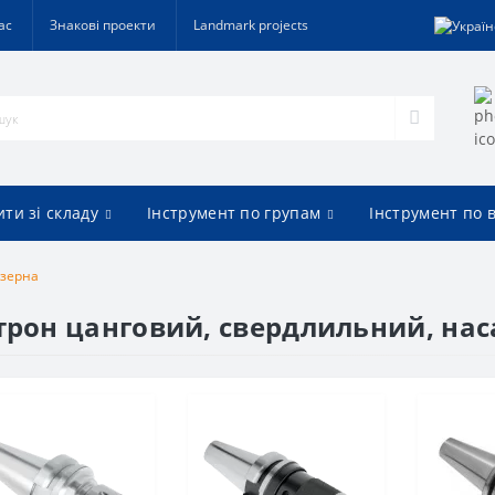
ас
Знакові проекти
Landmark projects
ти зі складу
Інструмент по групам
Інструмент по 
езерна
трон цанговий, свердлильний, на