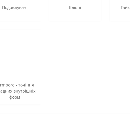
Подовжувачі
Ключі
Гайк
rmbore - точіння
ладних внутрішніх
форм