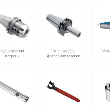
Гідропластові
Оправки для
Тест
патрони
фрезерних головок