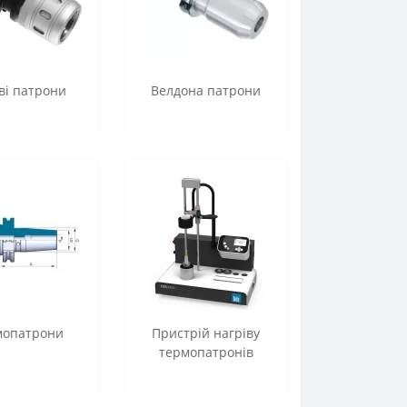
ві патрони
Велдона патрони
мопатрони
Пристрій нагріву
термопатронів