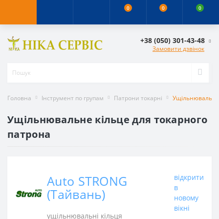
0
0
0
+38 (050) 301-43-48
Замовити дзвінок
Головна
Інструмент по групам
Патрони токарні
Ущільнювальні 
Ущільнювальне кільце для токарного
патрона
Auto STRONG
відкрити
в
(Тайвань)
новому
вікні
ущільнювальні кільця