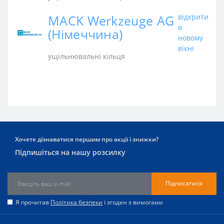
MACK Werkzeuge AG
відкрити
в
(Німеччина)
новому
вікні
ущільнювальні кільця
Хочете дізнаватися першим про акції і знижки?
Підпишіться на нашу розсилку
Підписатися
Я прочитав
Політика безпеки
і згоден з вимогами