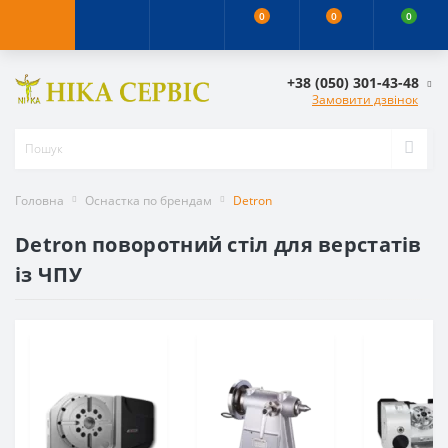
0
0
0
+38 (050) 301-43-48
Замовити дзвінок
Головна
Оснастка по брендам
Detron
Detron поворотний стіл для верстатів
із ЧПУ