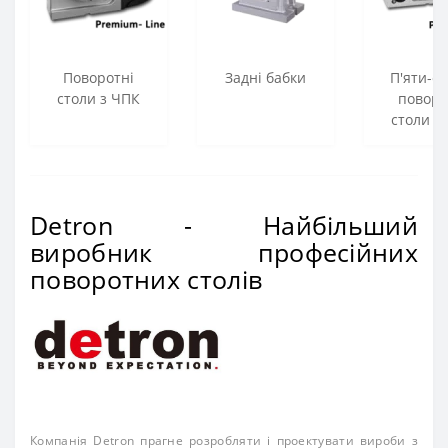
Поворотні
Задні бабки
П'яти-ос
столи з ЧПК
поворо
столи з
Detron - Найбільший
виробник професійних
поворотних столів
Компанія Detron прагне розробляти і проектувати вироби з