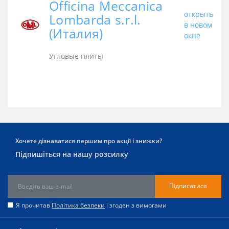
Officina Meccanica
открыть
Lombarda s.r.l.
в новом
(Италия)
окне
Угловые плиты
Хочете дізнаватися першим про акції і знижки?
Підпишіться на нашу розсилку
Підписатися
Я прочитав
Політика безпеки
і згоден з вимогами