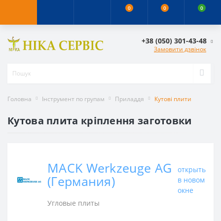
0
0
0
+38 (050) 301-43-48
Замовити дзвінок
Головна
Інструмент по групам
Приладдя
Кутові плити
Кутова плита кріплення заготовки
MACK Werkzeuge AG
открыть
(Германия)
в новом
окне
Угловые плиты