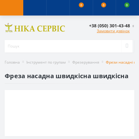
0
0
0
+38 (050) 301-43-48
Замовити дзвінок
Головна
Інструмент по групам
Фрезерування
Фрези насадні шв
Фреза насадна швидкісна швидкісна