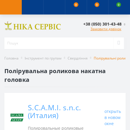
0
0
0
+38 (050) 301-43-48
Замовити дзвінок
Головна
Інструмент по групам
Свердління
Полірувальні роликов
Полірувальна роликова накатна
головка
S.C.A.M.I. s.n.c.
открыть
(Италия)
в новом
окне
Полировальные роликовые