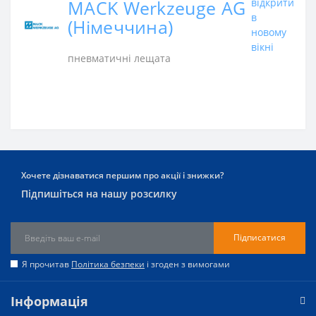
MACK Werkzeuge AG
відкрити
в
(Німеччина)
новому
вікні
пневматичні лещата
Хочете дізнаватися першим про акції і знижки?
Підпишіться на нашу розсилку
Підписатися
Я прочитав
Політика безпеки
і згоден з вимогами
Інформація