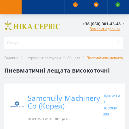
0
0
0
+38 (050) 301-43-48
Замовити дзвінок
Головна
Інструмент по групам
Лещата
Пневматичні лещата
Пневматичні лещата високоточні
Samchully Machinery
відкрити
в
Co (Корея)
новому
вікні
пневматичні лещата