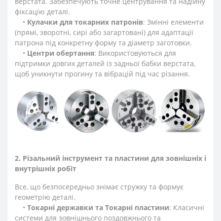
верстата. Забезпечують точне центрування та надійну
фіксацію деталі.
•
Кулачки для токарних патронів
: Змінні елементи
(прямі, зворотні, сирі або загартовані) для адаптації
патрона під конкретну форму та діаметр заготовки.
•
Центри обертання
: Використовуються для
підтримки довгих деталей із задньої бабки верстата,
щоб уникнути прогину та вібрацій під час різання.
2. Різальний інструмент та пластини для зовнішніх і
внутрішніх робіт
Все, що безпосередньо знімає стружку та формує
геометрію деталі.
•
Токарні державки та Токарні пластини
: Класичні
системи для зовнішнього поздовжнього та