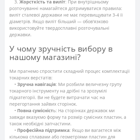
3.
Жорсткість та виліт
: При внутрішньому
розточуванні намагайтеся дотримуватися правила:
виліт сталевої державки не має перевищувати 3-4 її
діаметрів. Якщо виліт більший — обов'язково
використовуйте твердосплавні розточувальні
державки.
У чому зручність вибору в
нашому магазині?
Ми прагнемо спростити складний процес комплектації
токарних верстатів:
•
Зручна навігація
: Ми розбили величезну групу
токарного інструменту на дрібні та зрозумілі
підкатегорії. Ви не будете витрачати час на
перегортання зайвих сторінок.
•
Повна сумісніст
ь: На сторінках державок ми
завжди вказуємо форму та розмір сумісних пластин, а
також необхідні запчастини.
•
Професійна підтримка
: Якщо ви вагаєтеся між
кількома сплавами або геометріями пластин для