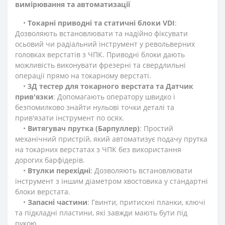
вимірювання та автоматизації
•
Токарні приводні та статичні блоки VDI
:
Дозволяють встановлювати та надійно фіксувати
осьовий чи радіальний інструмент у револьверних
головках верстатів з ЧПК. Приводні блоки дають
можливість виконувати фрезерні та свердлильні
операції прямо на токарному верстаті.
•
3Д тестер для токарного верстата та Датчик
прив'язки
: Допомагають оператору швидко і
безпомилково знайти нульові точки деталі та
прив'язати інструмент по осях.
•
Витягувач прутка (Барпуллер)
: Простий
механічний пристрій, який автоматизує подачу прутка
на токарних верстатах з ЧПК без використання
дорогих барфідерів.
•
Втулки перехідні
: Дозволяють встановлювати
інструмент з іншим діаметром хвостовика у стандартні
блоки верстата.
•
Запасні частини
: Гвинти, притискні планки, ключі
та підкладні пластини, які завжди мають бути під
рукою.