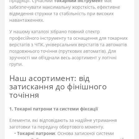
продукції. Сучасний
токарний інструмент
має
забезпечувати максимальну жорсткість, ефективне
відведення стружки та стабільність при високих
навантаженнях.
У нашому каталозі зібрано повний спектр
професійного інструменту та оснащення для токарних
верстатів з ЧПК, універсальних верстатів та автоматів
поздовжнього точіння (пруткових автоматів). Для
зручності ми об'єднали весь асортимент у логічні
групи.
Наш асортимент: від
затискання до фінішного
точіння
1. Токарні патрони та системи фіксації
Елементи, які відповідають за надійне утримання
заготовки та передачу обертового моменту.
•
Токарні патрони
: Основа затискної системи