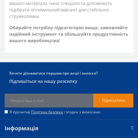
вашого матеріалу, наші спеціалісти допоможуть
підібрати оптимальний варіант для стабільної
стружколомки.
Обирайте потрібну підкатегорію вище, замовляйте
надійний інструмент та збільшуйте продуктивність
вашого виробництва!
Хочете дізнаватися першим про акції і знижки?
Підпишіться на нашу розсилку
Підписатися
Я прочитав
Політика безпеки
і згоден з вимогами
Інформація