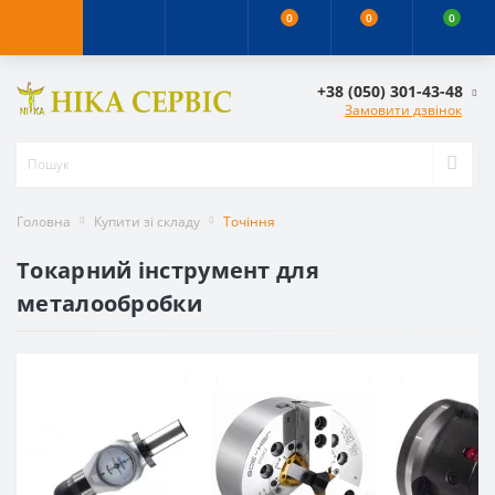
0
0
0
+38 (050) 301-43-48
Замовити дзвінок
Головна
Купити зі складу
Точіння
Токарний інструмент для
металообробки