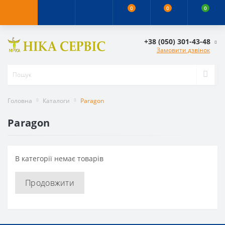
0
0
0
+38 (050) 301-43-48
Замовити дзвінок
Головна
Каталоги
Paragon
Paragon
В категорії немає товарів
Продовжити