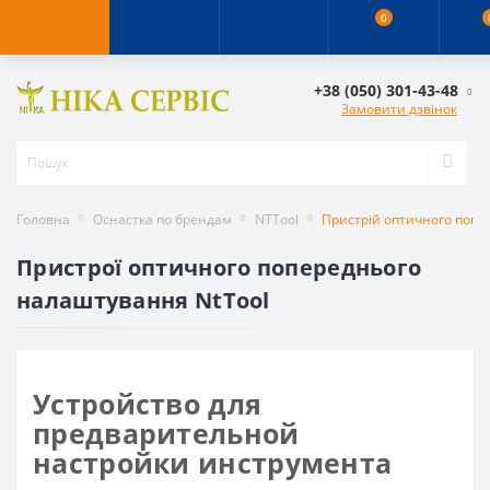
0
+38 (050) 301-43-48
Замовити дзвінок
Головна
Оснастка по брендам
NTTool
Пристрій оптичного попе
Пристрої оптичного попереднього
налаштування NtTool
Устройство для
предварительной
настройки инструмента