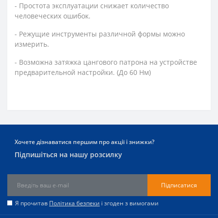
- Простота эксплуатации снижает количество
человеческих ошибок.
- Режущие инструменты различной формы можно
измерить.
- Возможна затяжка цангового патрона на устройстве
предварительной настройки. (До 60 Нм)
Хочете дізнаватися першим про акції і знижки?
Підпишіться на нашу розсилку
Підписатися
Я прочитав
Політика безпеки
і згоден з вимогами