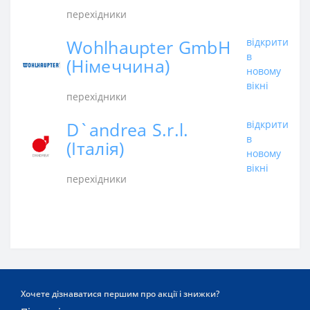
перехідники
Wohlhaupter GmbH
відкрити
в
(Німеччина)
новому
вікні
перехідники
D`andrea S.r.l.
відкрити
в
(Італія)
новому
вікні
перехідники
Хочете дізнаватися першим про акції і знижки?