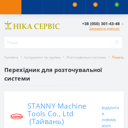
0
0
0
+38 (050) 301-43-48
Замовити дзвінок
Головна
Інструмент по групам
Розточувальні системи
Перехідн
Перехідник для розточувальної
системи
STANNY Machine
відкрити
Tools Co., Ltd
в
(Тайвань)
новому
вікні