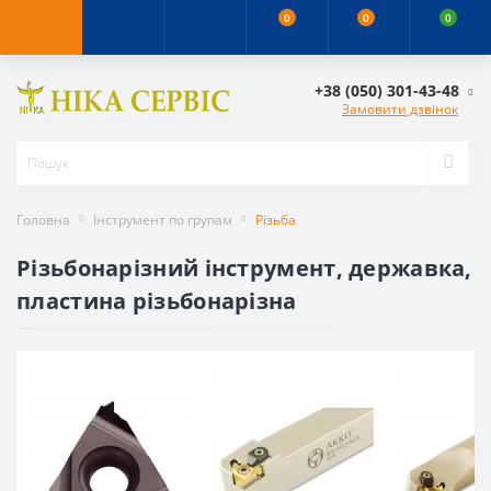
0
0
0
+38 (050) 301-43-48
Замовити дзвінок
Головна
Інструмент по групам
Різьба
Різьбонарізний інструмент, державка,
пластина різьбонарізна