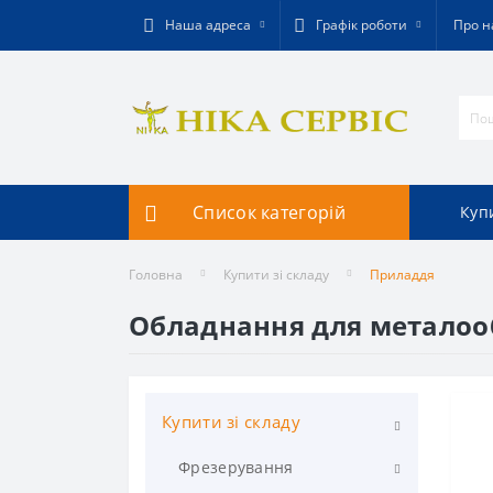
Наша адреса
Графік роботи
Про н
Список категорій
Купи
Головна
Купити зі складу
Приладдя
Обладнання для металоо
Купити зі складу
Фрезерування