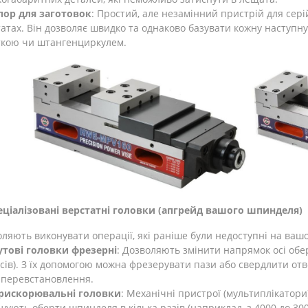
пор для заготовок
: Простий, але незамінний пристрій для сер
атах. Він дозволяє швидко та однаково базувати кожну наступну
ткою чи штангенциркулем.
пеціалізовані верстатні головки (апгрейд вашого шпинделя)
ляють виконувати операції, які раніше були недоступні на ваш
утові головки фрезерні
: Дозволяють змінити напрямок осі обе
сів). З їх допомогою можна фрезерувати пази або свердлити отво
ї перевстановлення.
рискорювальні головки
: Механічні пристрої (мультиплікатори
шують оберти шпинделя в кілька разів (наприклад, з 4000 до 300