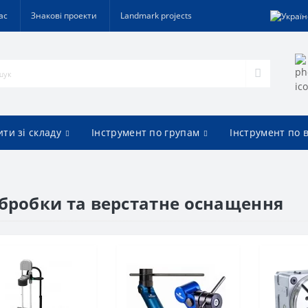
ас
Знакові проекти
Landmark projects
ти зі складу
Інструмент по групам
Інструмент по 
бробки та верстатне оснащення