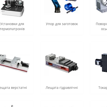
Установки для
Упор для заготовок
Поворо
термопатронів
ось
ещата верстатні
Лещата гідравлічні
Тока