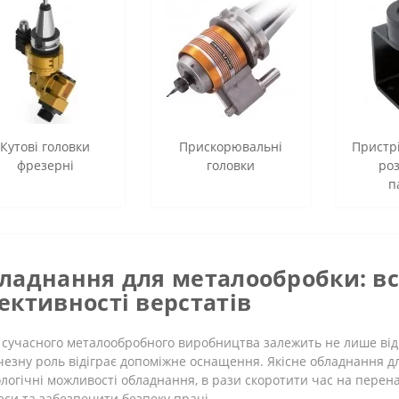
Кутові головки
Прискорювальні
Пристрі
фрезерні
головки
ро
п
ладнання для металообробки: все
ективності верстатів
 сучасного металообробного виробництва залежить не лише від 
езну роль відіграє допоміжне оснащення. Якісне обладнання 
логічні можливості обладнання, в рази скоротити час на перен
си та забезпечити безпеку праці.