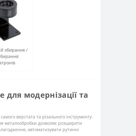
й збирання /
збирання
атронів
 для модернізації та
самого верстата та різального інструменту.
для металообробки дозволяє розширити
алагодження, автоматизувати рутинні