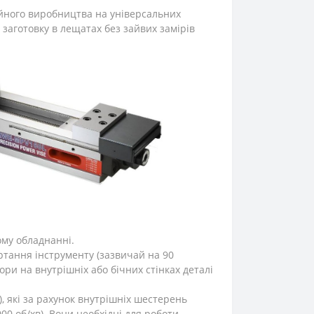
ійного виробництва на універсальних
 заготовку в лещатах без зайвих замірів
ому обладнанні.
ртання інструменту (зазвичай на 90
ри на внутрішніх або бічних стінках деталі
), які за рахунок внутрішніх шестерень
00 об/хв). Вони необхідні для роботи