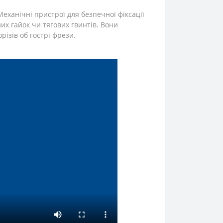
Механічні пристрої для безпечної фіксації
них гайок чи тягових гвинтів. Вони
ізів об гострі фрези.