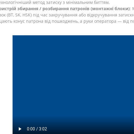
хнологічніший метод затиску з мінімальним биттям.
ристрій збирання / розбирання патронів (монтажні блоки)
: 
ок (BT, SK, HSK) під час закручування або відкручування затиск
ають конус патрона від пошкоджень, а руки оператора — від пор