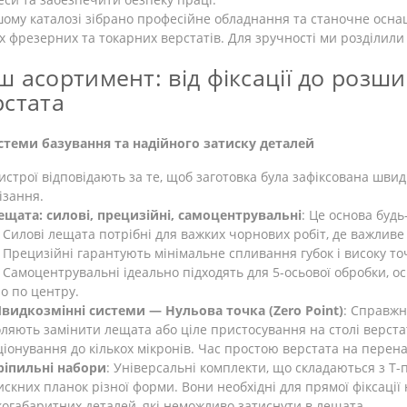
ому каталозі зібрано професійне обладнання та станочне осна
 фрезерних та токарних верстатів. Для зручності ми розділили 
ш асортимент: від фіксації до роз
рстата
истеми базування та надійного затиску деталей
истрої відповідають за те, щоб заготовка була зафіксована швид
ізання.
ещата: силові, прецизійні, самоцентрувальні
: Це основа будь
ові лещата потрібні для важких чорнових робіт, де важливе 
цизійні гарантують мінімальне спливання губок і високу точ
оцентрувальні ідеально підходять для 5-осьової обробки, ос
о по центру.
видкозмінні системи — Нульова точка (Zero Point)
: Справжн
ляють замінити лещата або ціле пристосування на столі верстат
іонування до кількох мікронів. Час простою верстата на перен
ріпильні набори
: Універсальні комплекти, що складаються з Т-п
скних планок різної форми. Вони необхідні для прямої фіксації
огабаритних деталей, які неможливо затиснути в лещата.