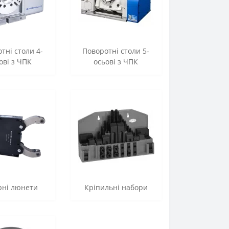
тні столи 4-
Поворотні столи 5-
ові з ЧПК
осьові з ЧПК
рні люнети
Кріпильні набори