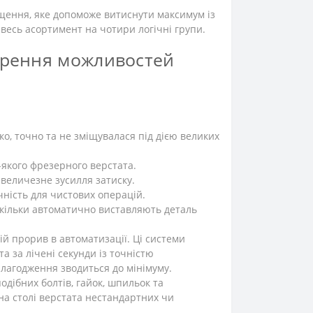
щення, яке допоможе витиснути максимум із
весь асортимент на чотири логічні групи.
ширення можливостей
ко, точно та не зміщувалася під дією великих
-якого фрезерного верстата.
величезне зусилля затиску.
ність для чистових операцій.
кільки автоматично виставляють деталь
ій прорив в автоматизації. Ці системи
а за лічені секунди із точністю
алагодження зводиться до мінімуму.
одібних болтів, гайок, шпильок та
 на столі верстата нестандартних чи