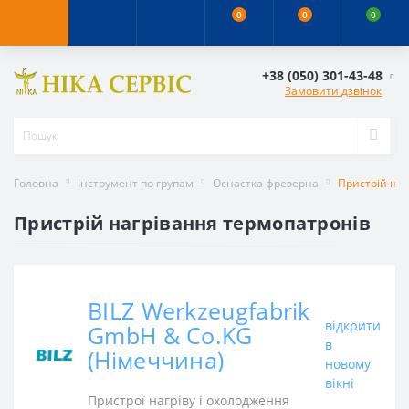
0
0
0
+38 (050) 301-43-48
Замовити дзвінок
Головна
Інструмент по групам
Оснастка фрезерна
Пристрій наг
Пристрій нагрівання термопатронів
BILZ Werkzeugfabrik
відкрити
GmbH & Co.KG
в
(Німеччина)
новому
вікні
Пристрої нагріву і охолодження