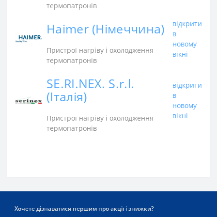
термопатронів
відкрити
Haimer (Німеччина)
в
новому
Пристрої нагріву і охолодження
вікні
термопатронів
SE.RI.NEX. S.r.l.
відкрити
(Італія)
в
новому
вікні
Пристрої нагріву і охолодження
термопатронів
Хочете дізнаватися першим про акції і знижки?