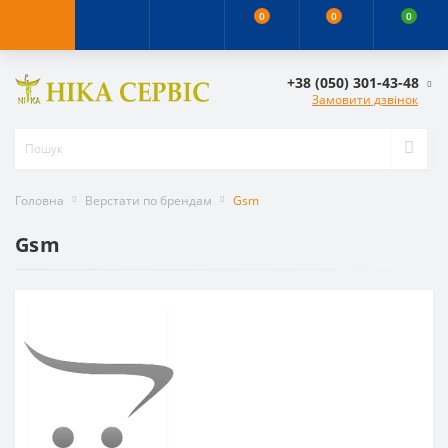
0
0
0
+38 (050) 301-43-48
Замовити дзвінок
Головна
Верстати по брендам
Gsm
Gsm