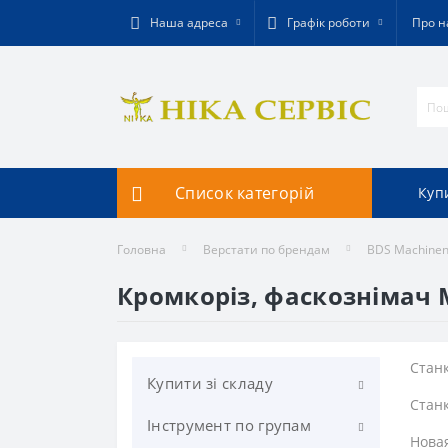
Наша адреса
Графік роботи
Про н
Список категорій
Купи
Головна
Верстати по брендам
BDS Machine
Кромкоріз, фаскознімач
Станк
Купити зі складу
Станк
Інструмент по групам
Фрезерування
Нова