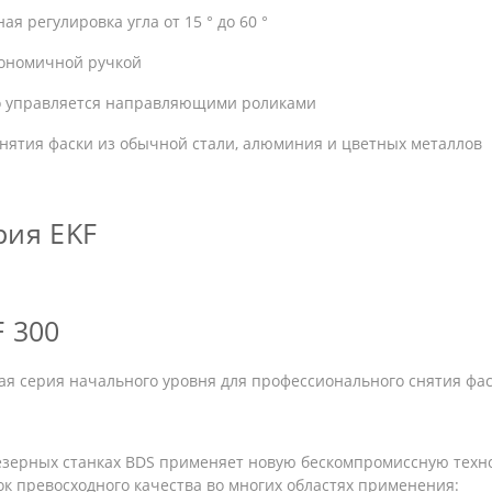
ая регулировка угла от 15 ° до 60 °
гономичной ручкой
о управляется направляющими роликами
нятия фаски из обычной стали, алюминия и цветных металлов
рия EKF
F 300
я серия начального уровня для профессионального снятия фасо
езерных станках BDS применяет новую бескомпромиссную техн
к превосходного качества во многих областях применения: