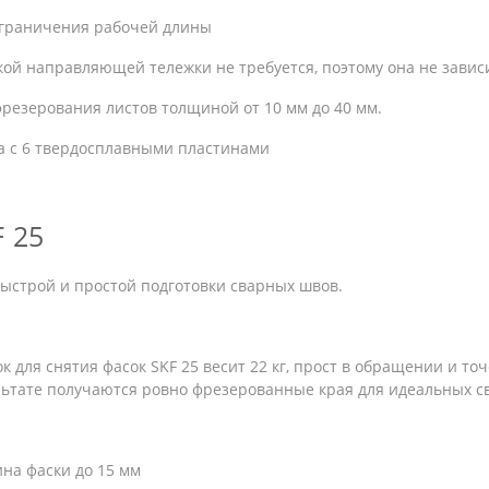
ограничения рабочей длины
ой направляющей тележки не требуется, поэтому она не зависи
резерования листов толщиной от 10 мм до 40 мм.
а с 6 твердосплавными пластинами
F 25
ыстрой и простой подготовки сварных швов.
к для снятия фасок SKF 25 весит 22 кг, прост в обращении и то
льтате получаются ровно фрезерованные края для идеальных с
на фаски до 15 мм