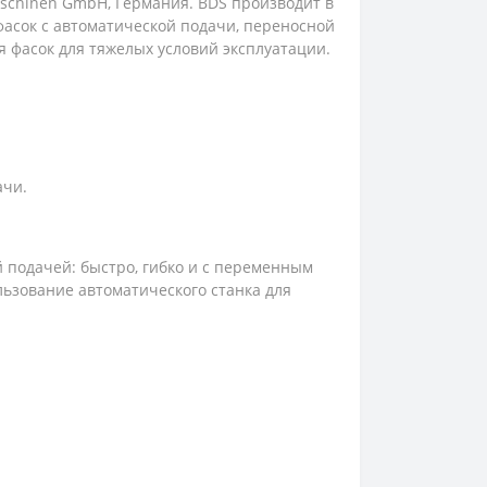
aschinen GmbH, Германия. BDS производит в
 фасок с автоматической подачи, переносной
ия фасок для тяжелых условий эксплуатации.
ачи.
 подачей: быстро, гибко и с переменным
ьзование автоматического станка для