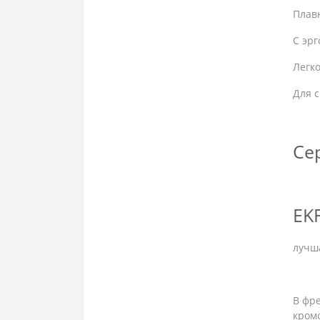
Fpt Industrie
Плавн
Fullland
С эр
Gamor
Легк
Для с
Gsm
Hold Well
Се
Hong Ji
Honor Seiki
EK
Jafo
Jesco
лучша
Juaristi
В фр
Kaiser Sistemas
кромо