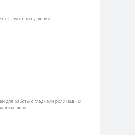
т от грунтовых условий.
чен для работы с гладкими роликами. В
варных швов.