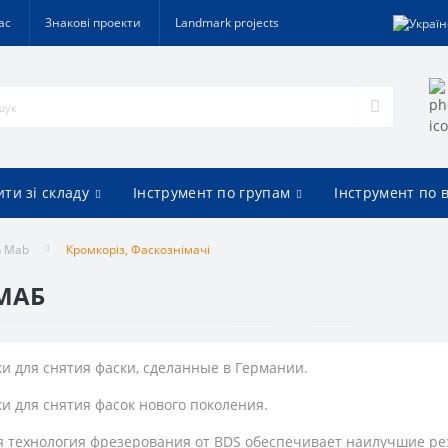
ас
Знакові проекти
Landmark projects
ти зі складу
Інструмент по групам
Інструмент по 
n Mab
Кромкоріз, Фаскознімачі
 МАБ
и для снятия фаски, сделанные в Германии.
и для снятия фасок нового поколения.
я технология фрезерования от BDS обеспечивает наилучшие ре