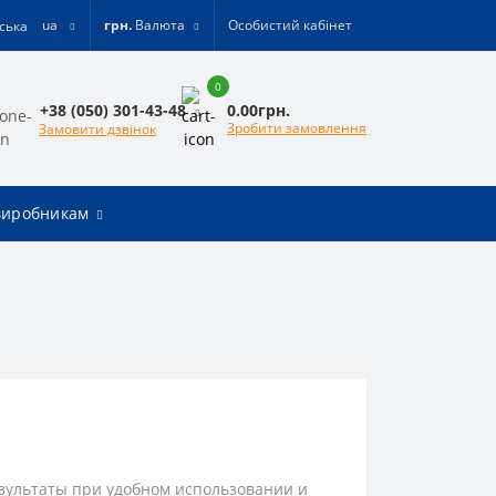
ua
грн.
Валюта
Особистий кабінет
0
0.00грн.
+38 (050) 301-43-48
Зробити замовлення
Замовити дзвінок
виробникам
зультаты при удобном использовании и