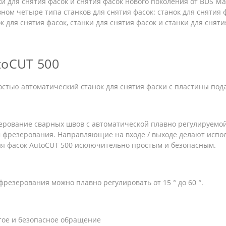
и для снятия фасок и снятия фасок нового поколения от BDS M
ном четыре типа станков для снятия фасок: станок для снятия
к для снятия фасок, станки для снятия фасок и станки для снят
toCUT 500
стью автоматический станок для снятия фаски с пластины под
ерование сварных швов с автоматической плавно регулируемой
 фрезерования. Направляющие на входе / выходе делают испол
ия фасок AutoCUT 500 исключительно простым и безопасным.
фрезерования можно плавно регулировать от 15 ° до 60 °.
тое и безопасное обращение