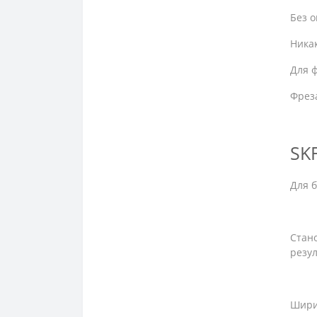
Bds Maschinen
Без 
Bilz
Никак
Cyclematic
Для ф
Daoqin
Фрез
Denver
SK
Detron
Electronica
Для б
Ews
Стано
Fastcut Machinery
резу
Femco
Four-Star
Шири