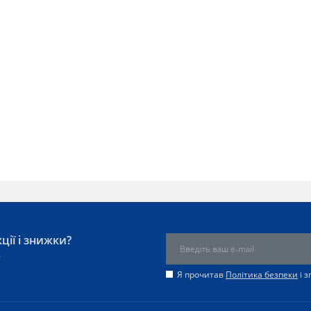
ції і знижки?
у
Я прочитав
Політика безпеки
і 