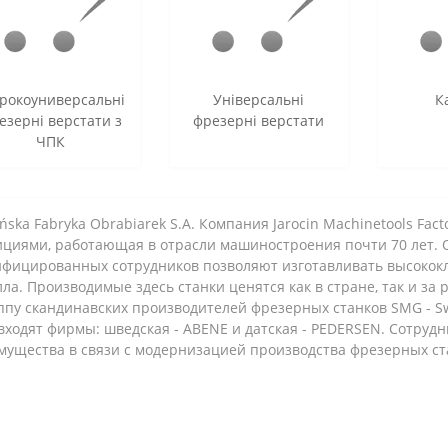
рокоуниверсальні
Універсальні
К
езерні верстати з
фрезерні верстати
ЧПК
ińska Fabryka Obrabiarek S.A. Компания Jarocin Machinetools Fact
ициями, работающая в отрасли машиностроения почти 70 лет. 
ифицированных сотрудников позволяют изготавливать высокок
ла. Производимые здесь станки ценятся как в стране, так и за
ппу скандинавских производителей фрезерных станков SMG - S
входят фирмы: шведская - ABENE и датская - PEDERSEN. Сотруд
мущества в связи с модернизацией производства фрезерных ст