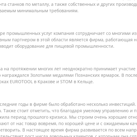
та станков по металлу, а также собственных и других производ
ваемым минимальным требованиям.
ере промышленных услуг компания сотрудничает со многими и
вным партнером в этой области является фирма, работающая на
зводит оборудование для пищевой промышленности.
 на протяжении многих лет неоднократно принимает участие в
 награждался Золотыми медалями Познанских ярмарок. В после
рках EUROTOOL в Кракове и STOM в Кельце.
следние годы в фирме было обработано несколько инвестиций.
. Также стоит отметить, что благодаря умелому управлению и 
жила период прошлого кризиса. Мы строим очень хорошие отн
ают от нас товар вовремя, по хорошей цене и с ожидаемым кач
етворить. В настоящее время фирма развивается по всем напр
тельствует рост числа довольных клиентов, с которыми она со