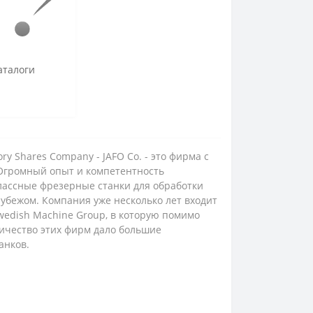
аталоги
ory Shares Company - JAFO Co. - это фирма с
Огромный опыт и компетентность
лассные фрезерные станки для обработки
 рубежом. Компания уже несколько лет входит
wedish Machine Group, в которую помимо
ничество этих фирм дало большие
анков.