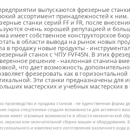
предприятии выпускаются фрезерные станки
окий ассортимент принадлежностей к ним.
зерные станки серий FF и FR, после внесе
ьзуются очень хорошей репутацией и боль
ма имеет собственное конструкторское бюро
отать в области вывода на рынок новых про
ла в продажу новые продукты - инструмент
резерный станок с ЧПУ FVF45N. В этих фрез
веренное решение - наклонная станина вме
овкой, что дает возможность дополнительн
озволяет фрезеровать как в горизонтальной п
тикальной. Эти станки предназначены для 
ольших мастерских и учебных мастерских в 
о производство и продажа станков - не единственная форма д
ие парка спецтехники создали возможности для активного вхо
ния имеет огромные возможности в области механической обра
и, окраски или окончательной сборки машин и оборудования. Б
ссионального и комплексного изготовления различного рода ра