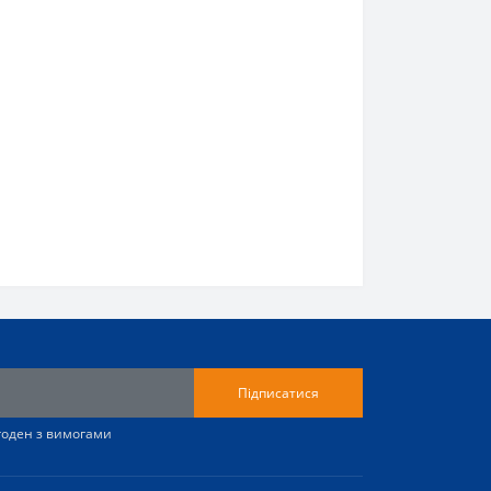
Підписатися
згоден з вимогами