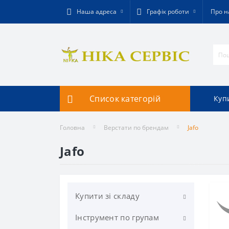
Наша адреса
Графік роботи
Про н
Список категорій
Купи
Головна
Верстати по брендам
Jafo
Jafo
Купити зі складу
Інструмент по групам
Фрезерування