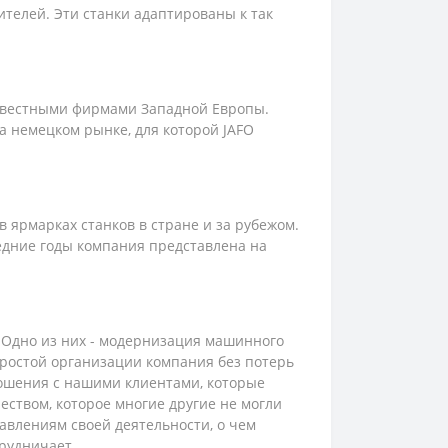
ителей. Эти станки адаптированы к так
звестными фирмами Западной Европы.
 немецком рынке, для которой JAFO
 ярмарках станков в стране и за рубежом.
дние годы компания представлена ​​на
 Одно из них - модернизация машинного
простой организации компания без потерь
ошения с нашими клиентами, которые
еством, которое многие другие не могли
авлениям своей деятельности, о чем
трудничает.