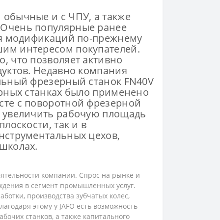
 обычные и с ЧПУ, а также
 Очень популярные ранее
ния модификаций по-прежнему
шим интересом покупателей.
, что позволяет активно
дуктов. Недавно компания
альный фрезерный станок FN40V
ерных станках было применено
сте с поворотной фрезерной
о увеличить рабочую площадь
лоскости, так и в
инструментальных цехов,
школах.
еятельности компании. Спрос на рынке и
ждения в сегмент промышленных услуг.
ботки, производства зубчатых колес,
лагодаря этому у JAFO есть возможность
бочих станков, а также капитального