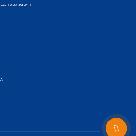
згоден з вимогами
-А