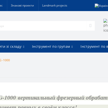
ас
Знакові проекти
Landmark projects
ти зі складу
Інструмент по групам
Інструмент по 
G -1000
G-
100
0
вертикальный фрезерный обраба
имеет равных в своём классе!