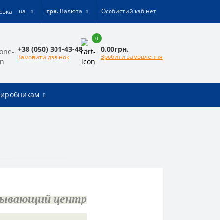
ua
грн.
Валюта
Особистий кабінет
0
0.00грн.
+38 (050) 301-43-48
Зробити замовлення
Замовити дзвінок
виробникам
тывающий центр