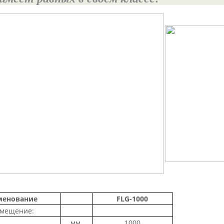
менование
FLG-1000
мещение:
мм.
1000