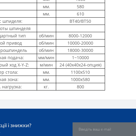
мм.
580
мм.
610
с шпиделя:
BT40/BT50
оты шпинделя
дартный тип
об/мин
8000-12000
ой привод
об/мин
10000-20000
трошпиндель
об/мин
18000-30000
чая подача:
мм/мин
1~10000
рый ход X-Y-Z:
м/мин
24 (40x40x24-опция)
ер стола:
мм.
1100х510
чая зона:
мм.
1000х580
 нагрузка:
кг.
800
ції і знижки?
у