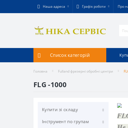
Наша адреса
Графік роботи
Про н
Список категорій
Купи
Головна
Fulland фрезерні обробні центри
FL
FLG -1000
Купити зі складу
FL
Інструмент по групам
Фрезерування
Не 