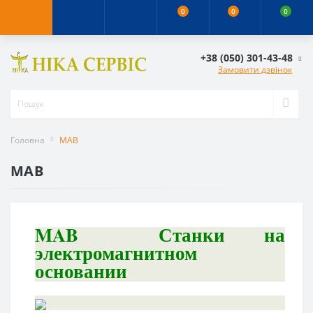
0
0
0
+38 (050) 301-43-48
Замовити дзвінок
Головна
MAB
MAB
MAB
Станки на
электромагнитном
основании