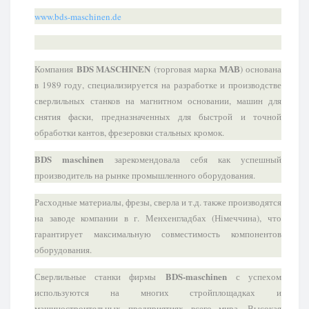
www.bds-maschinen.de
BDS MASCHINEN
МАВ
Компания
(торговая марка
) основана
в 1989 году, специализируется на разработке и производстве
сверлильных станков на магнитном основании, машин для
снятия фаски, предназначенных для быстрой и точной
обработки кантов, фрезеровки стальных кромок
.
BDS maschinen
зарекомендовала себя как успешный
производитель на рынке промышленного оборудования.
Расходные материалы, фрезы, сверла и т.д. также производятся
на заводе компании в г. Менхенгладбах (Німеччина), что
гарантирует максимальную совместимость компонентов
оборудования.
BDS-maschinen
Сверлильные станки фирмы
с успехом
используются на многих стройплощадках и
машиностроительных предприятиях всего мира. Высокая