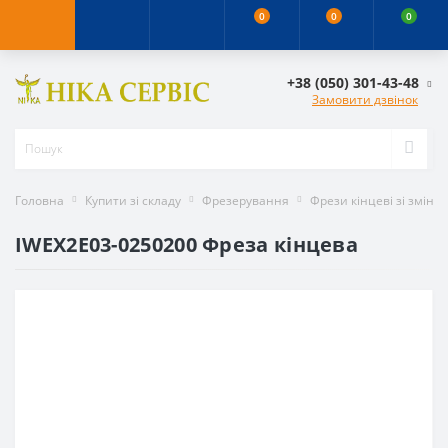
0
0
0
+38 (050) 301-43-48
Замовити дзвінок
Головна
Купити зі складу
Фрезерування
Фрези кінцеві зі змін
IWEX2E03-0250200 Фреза кінцева