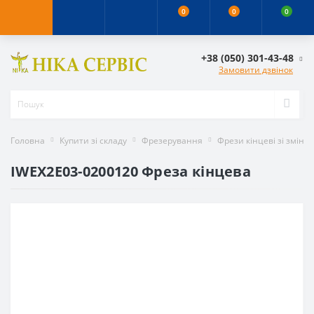
0
0
0
+38 (050) 301-43-48
Замовити дзвінок
Головна
Купити зі складу
Фрезерування
Фрези кінцеві зі змін
IWEX2E03-0200120 Фреза кінцева