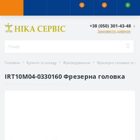
0
0
0
+38 (050) 301-43-48
Замовити дзвінок
Головна
Купити зі складу
Фрезерування
Фрезерні головки зі з
IRT10M04-0330160 Фрезерна головка