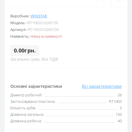
Виробник:
WINSTAR
Модель:
IRT10E03-0260150
Артикул:
IRT10E03-0260150
Наявність:
Нема в наявності
0.00грн.
Загальна сума, без ПДВ
Основні характеристики
Всі характеристики
Діаметр робочий:
26
Застосовувана пластина:
RT1003
Кількість зубів:
3
Довжина загальна:
150
Довжина робоча:
40