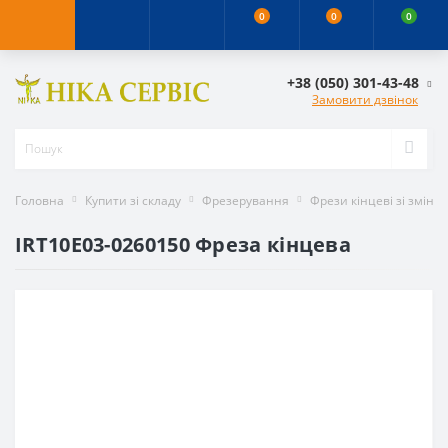
0
0
0
+38 (050) 301-43-48
Замовити дзвінок
Головна
Купити зі складу
Фрезерування
Фрези кінцеві зі змін
IRT10E03-0260150 Фреза кінцева