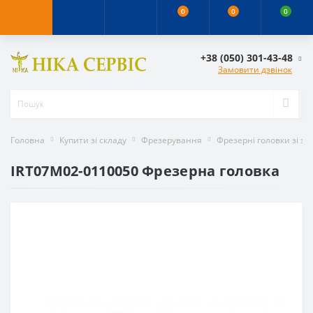
0
0
0
+38 (050) 301-43-48
Замовити дзвінок
Головна
Купити зі складу
Фрезерування
Фрезерні головки зі з
IRT07M02-0110050 Фрезерна головка