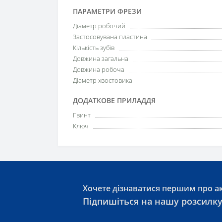
ПАРАМЕТРИ ФРЕЗИ
Діаметр робочий
Застосовувана пластина
Кількість зубів
Довжина загальна
Довжина робоча
Діаметр хвостовика
ДОДАТКОВЕ ПРИЛАДДЯ
Гвинт
Ключ
Хочете дізнаватися першим про ак
Підпишіться на нашу розсилк