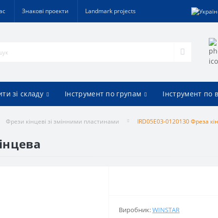
ас
Знакові проекти
Landmark projects
ти зі складу
Інструмент по групам
Інструмент по 
Фрези кінцеві зі змінними пластинами
IRD05E03-0120130 Фреза кі
кінцева
Виробник:
WINSTAR