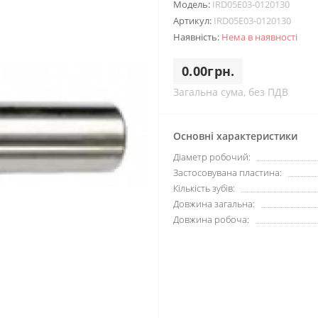
Модель:
IRD05E03-0120130
Артикул:
IRD05E03-0120130
Наявність:
Нема в наявності
0.00грн.
Загальна сума, без ПДВ
Основні характеристики
Діаметр робочий:
Застосовувана пластина:
Кількість зубів:
Довжина загальна:
Довжина робоча: