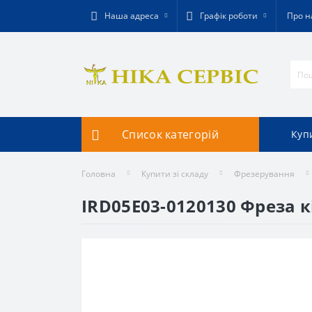
Наша адреса
Графік роботи
Про н
Список категорій
Купи
Головна
Купити зі складу
Фрезерування
IRD05E03-0120130 Фреза 