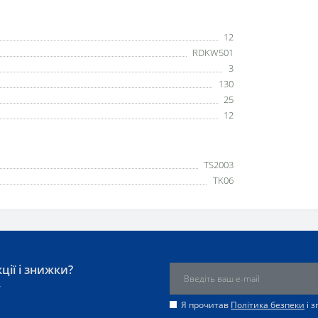
12
RDKW501
3
130
25
12
TS2003
TK06
ції і знижки?
у
Я прочитав
Політика безпеки
і 