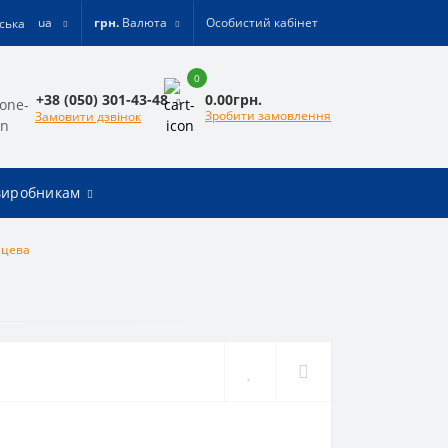
ua
грн.
Валюта
Особистий кабінет
0
0.00грн.
+38 (050) 301-43-48
Зробити замовлення
Замовити дзвінок
виробникам
нцева