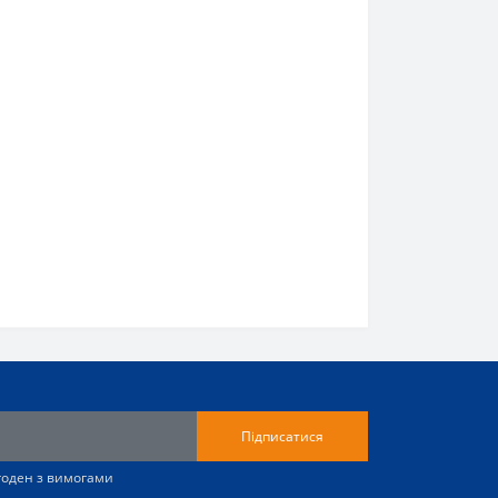
Підписатися
згоден з вимогами