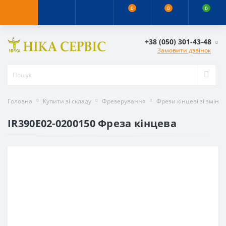
0
0
0
+38 (050) 301-43-48
Замовити дзвінок
Головна
Купити зі складу
Фрезерування
Фрези кінцеві зі змін
IR390E02-0200150 Фреза кінцева