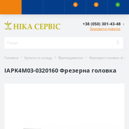
0
0
0
+38 (050) 301-43-48
Замовити дзвінок
Головна
Купити зі складу
Фрезерування
Фрезерні головки зі з
IAPK4M03-0320160 Фрезерна головка