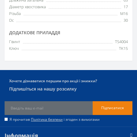
Діаметр хвостовика
17
Різьба
M16
Dc
30
ДОДАТКОВЕ ПРИЛАДДЯ
Гвинт
TS4004
Ключ
TK15
Хочете дізнаватися першим про акції і знижки?
Підпишіться на нашу розсилку
Підписатися
Я прочитав
Політика безпеки
і згоден з вимогами
Інформація