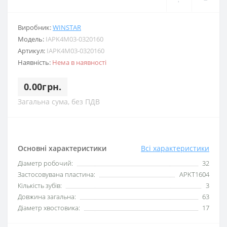
Виробник:
WINSTAR
Модель:
IAPK4M03-0320160
Артикул:
IAPK4M03-0320160
Наявність:
Нема в наявності
0.00грн.
Загальна сума, без ПДВ
Основні характеристики
Всі характеристики
Діаметр робочий:
32
Застосовувана пластина:
APKT1604
Кількість зубів:
3
Довжина загальна:
63
Діаметр хвостовика:
17