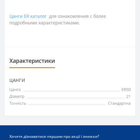
Цанги ER каталог
для ознакомления с более
подробными характеристиками.
Характеристики
ЦАНГИ
Цанга
ER50
Діаметр
21
Точність
Стандартна
Хочете дізнаватися першим про акції і знижки?