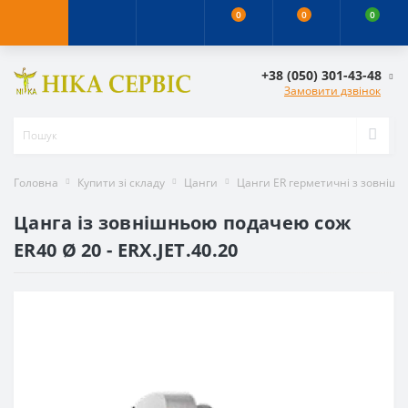
0
0
0
+38 (050) 301-43-48
Замовити дзвінок
Головна
Купити зі складу
Цанги
Цанги ER герметичні з зовніш
Цанга із зовнішньою подачею сож
ER40 Ø 20 - ERX.JET.40.20