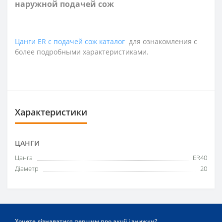
наружной подачей сож
Цанги ER с подачей сож каталог
для ознакомления с
более подробными характеристиками.
Характеристики
ЦАНГИ
Цанга
ER40
Діаметр
20
Хочете дізнаватися першим про акції і знижки?