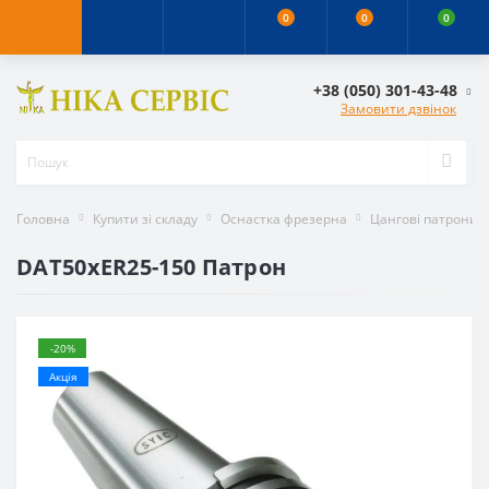
0
0
0
+38 (050) 301-43-48
Замовити дзвінок
Головна
Купити зі складу
Оснастка фрезерна
Цангові патрони
DAT50xER25-150 Патрон
-20%
Акція