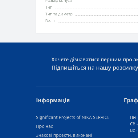
Розмір конуса
Тип
Тип та діаметр
Виліт
Хочете дізнаватися першим про ак
Підпишіться на нашу розсилк
Інформація
Граф
Significant Projects of NIKA SERVICE
Пн-
Сб -
Про нас
Вс 
Знакові проекти, виконані