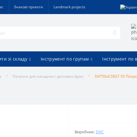
ас
Знакові проекти
Landmark projects
ти зі складу
Інструмент по групам
Інструмент по 
а
Патрони для насадних і дискових фрез
DAT50xCSR27-55 Патр
Виробник:
SYIC