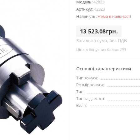
Модель:
42823
Артикул:
42823
Наявність:
Нема в наявності
13 523.08грн.
Загальна сума, без ПДВ
Ціна в бонусних балах: 293
Основні характеристики
Тип конуса:
Розмір конуса:
Тип:
Тип та діаметр:
Виліт: