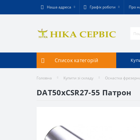
Наша адреса
Графік роботи
Про н
Список категорій
Купи
Головна
Купити зі складу
Оснастка фрезерн
DAT50xCSR27-55 Патрон