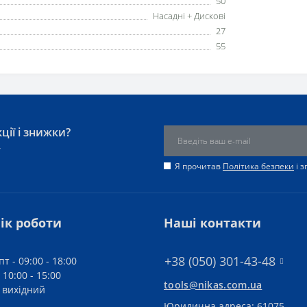
50
Насадні + Дискові
27
55
ції і знижки?
у
Я прочитав
Політика безпеки
і 
ік роботи
Наші контакти
+38 (050) 301-43-48
пт - 09:00 - 18:00
 10:00 - 15:00
tools@nikas.com.ua
- вихідний
Юридична адреса: 61075,