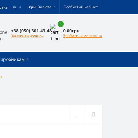
ua
грн.
Валюта
Особистий кабінет
0
0.00грн.
+38 (050) 301-43-48
Зробити замовлення
Замовити дзвінок
виробникам
он