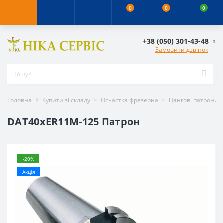
0
0
0
+38 (050) 301-43-48
Замовити дзвінок
Головна
Купити зі складу
Оснастка фрезерна
Цангові патрони
DAT40xER11M-125 Патрон
-20%
Акція