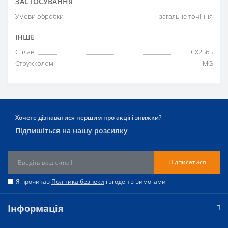
ЗАСТОСУВАННЯ
Умови обробки
загальне точіння
ІНШЕ
Сплав
CX2565
Стружколом
MG
Хочете дізнаватися першим про акції і знижки?
Підпишіться на нашу розсилку
Підписатися
Я прочитав
Політика безпеки
і згоден з вимогами
Інформація