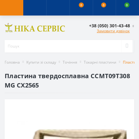
0
0
0
+38 (050) 301-43-48
Замовити дзвінок
Головна
Купити зі складу
Точіння
Токарні пластини
Пластин
Пластина твердосплавна CCMT09T308
MG CX2565