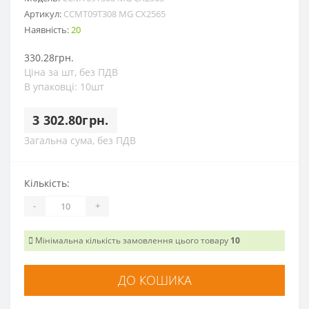
Артикул:
CCMT09T308 MG CX2565
Наявність:
20
330.28грн.
Ціна за шт, без ПДВ
В упаковці: 10шт
3 302.80грн.
Загальна сума, без ПДВ
Кількість:
-
+
Мінімальна кількість замовлення цього товару
10
ДО КОШИКА