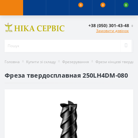
0
0
0
+38 (050) 301-43-48
Замовити дзвінок
Головна
Купити зі складу
Фрезерування
Фрези кінцеві твердос
Фреза твердосплавная 250LH4DM-080