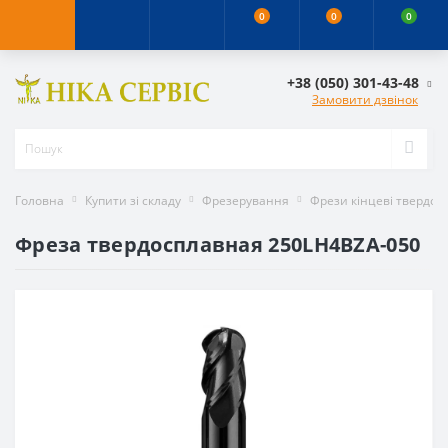
0
0
0
+38 (050) 301-43-48
Замовити дзвінок
Головна
Купити зі складу
Фрезерування
Фрези кінцеві твердос
Фреза твердосплавная 250LH4BZA-050