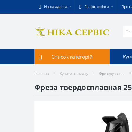
Наша адреса
Графік роботи
Про н
Список категорій
Купи
Головна
Купити зі складу
Фрезерування
Фреза твердосплавная 2