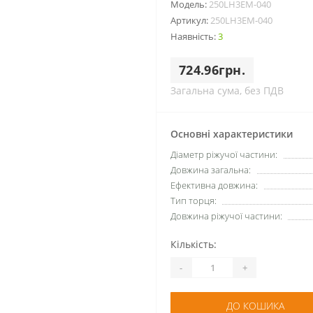
Модель:
250LH3EM-040
Артикул:
250LH3EM-040
Наявність:
3
724.96грн.
Загальна сума, без ПДВ
Основні характеристики
Діаметр ріжучої частини:
Довжина загальна:
Ефективна довжина:
Тип торця:
Довжина ріжучої частини:
Кількість:
-
+
ДО КОШИКА