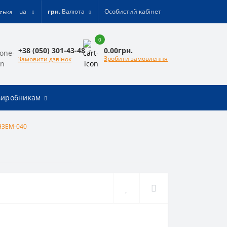
ua
грн.
Валюта
Особистий кабінет
0
0.00грн.
+38 (050) 301-43-48
Зробити замовлення
Замовити дзвінок
виробникам
H3EM-040