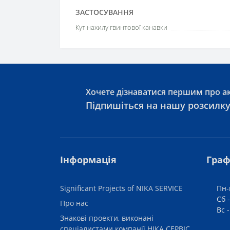
ЗАСТОСУВАННЯ
Кут нахилу гвинтової канавки
Хочете дізнаватися першим про ак
Підпишіться на нашу розсилк
Інформація
Граф
Significant Projects of NIKA SERVICE
Пн-
Сб -
Про нас
Вс 
Знакові проекти, виконані
спеціалистами компанії НІКА СЕРВІС