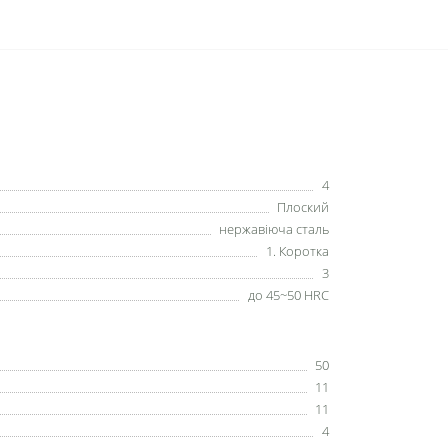
4
Плоский
нержавіюча сталь
1. Коротка
3
до 45~50 HRC
50
11
11
4