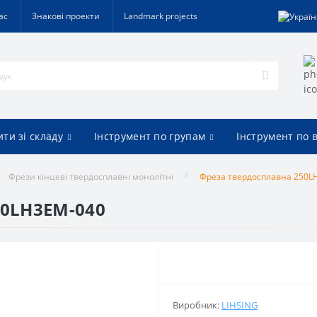
ас
Знакові проекти
Landmark projects
ти зі складу
Інструмент по групам
Інструмент по 
Фрези кінцеві твердосплавні монолітні
Фреза твердосплавна 250L
50LH3EM-040
Виробник:
LIHSING