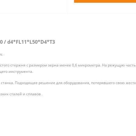
 / d4*FL11*L50*D4*T3
ц .
того стержня с размером зерна менее 0,6 микрометра. На режущую часть
щего инструмента.
станка. Подходящее решение для оборудования, потерявшего свою жестк
ких сталей и сплавов .