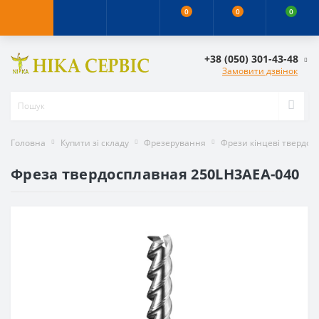
0
0
0
+38 (050) 301-43-48
Замовити дзвінок
Головна
Купити зі складу
Фрезерування
Фрези кінцеві твердос
Фреза твердосплавная 250LH3AEA-040