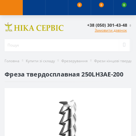
0
0
0
+38 (050) 301-43-48
Замовити дзвінок
Головна
Купити зі складу
Фрезерування
Фрези кінцеві твердос
Фреза твердосплавная 250LH3AE-200