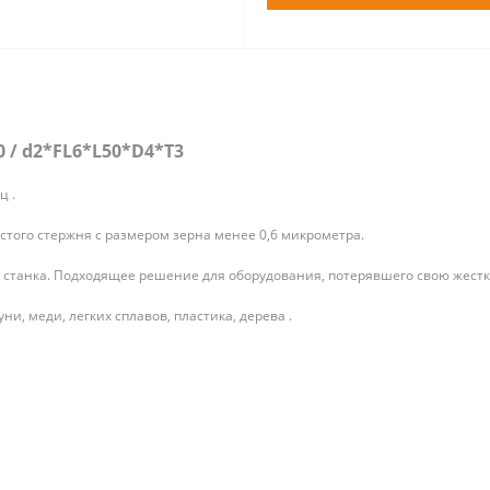
 / d2*FL6*L50*D4*T3
ц .
того стержня с размером зерна менее 0,6 микрометра.
станка. Подходящее решение для оборудования, потерявшего свою жестк
и, меди, легких сплавов, пластика, дерева .