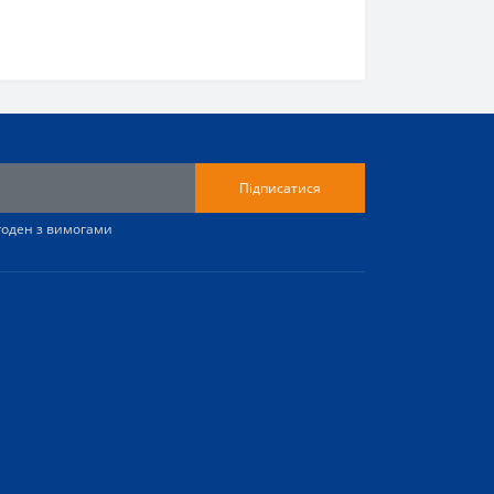
Підписатися
згоден з вимогами