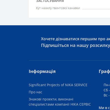
ЗАСТОСУВАННЯ
Кут нахилу гвинтової канавки
Хочете дізнаватися першим про ак
Підпишіться на нашу розсилк
Інформація
Граф
Significant Projects of NIKA SERVICE
Пн-
Сб -
Про нас
Вс 
Знакові проекти, виконані
спеціалистами компанії НІКА СЕРВІС
Ми в 