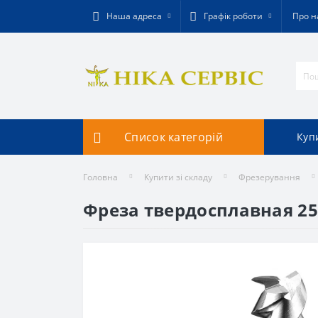
Наша адреса
Графік роботи
Про н
Список категорій
Купи
Головна
Купити зі складу
Фрезерування
Фреза твердосплавная 25