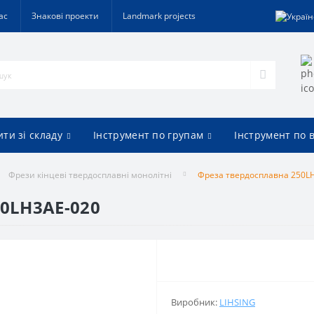
ас
Знакові проекти
Landmark projects
ти зі складу
Інструмент по групам
Інструмент по 
Фрези кінцеві твердосплавні монолітні
Фреза твердосплавна 250L
0LH3AE-020
Виробник:
LIHSING