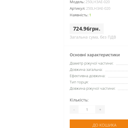
Модель:
250LH3AE-020
Артикул:
250LH3AE-020
Наявність:
1
724.96грн.
Загальна сума, без ПДВ
Основні характеристики
Діаметр ріжучої частини:
Довжина загальна:
Ефективна довжина:
Тип торця:
Довжина ріжучої частини:
Кількість:
-
+
ДО КОШИКА