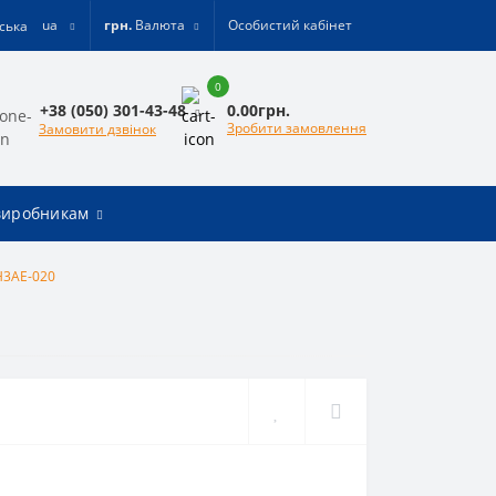
ua
грн.
Валюта
Особистий кабінет
0
0.00грн.
+38 (050) 301-43-48
Зробити замовлення
Замовити дзвінок
виробникам
H3AE-020