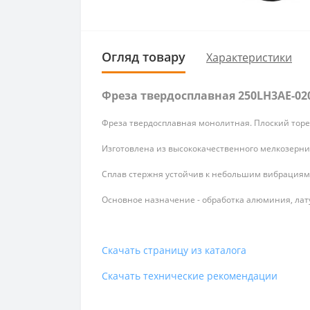
Огляд товару
Характеристики
Фреза твердосплавная 250LH3AE-020
Фреза твердосплавная монолитная. Плоский торе
Изготовлена из высококачественного мелкозернис
Сплав стержня устойчив к небольшим вибрациям 
Основное назначение - обработка алюминия, латун
Скачать страницу из каталога
Скачать технические рекомендации