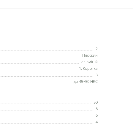
2
Плоский
алюміній
1. Коротка
3
до 45~50 HRC
50
6
6
4